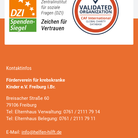
Kontaktinfos
Förderverein für krebskranke
Kinder e.V. Freiburg i.Br.
Breisacher Straße 60
79106 Freiburg
Tel: Elternhaus Verwaltung: 0761 / 2111 79 14
Tel: Elternhaus Belegung: 0761 / 2111 79 11
E-Mail:
info@helfen-hilft.de