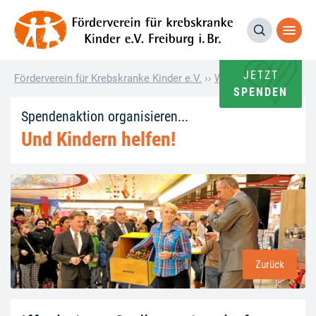
JETZT
Förderverein für Krebskranke Kinder e.V.
››
Wie andere helfen
››
SPENDEN
Spendenaktion organisieren...
Und Kindern helfen!
Zurück