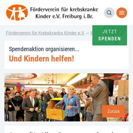
JETZT
Förderverein für Krebskranke Kinder e.V.
››
Wie andere helfen
››
S
SPENDEN
Spendenaktion organisieren...
Und Kindern helfen!
Zurück