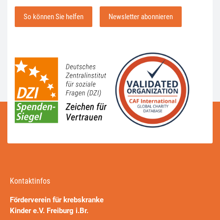
So können Sie helfen
Newsletter abonnieren
Kontaktinfos
Förderverein für krebskranke
Kinder e.V. Freiburg i.Br.