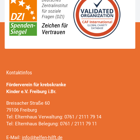
Kontaktinfos
Förderverein für krebskranke
Kinder e.V. Freiburg i.Br.
Breisacher Straße 60
79106 Freiburg
Tel: Elternhaus Verwaltung: 0761 / 2111 79 14
Tel: Elternhaus Belegung: 0761 / 2111 79 11
E-Mail:
info@helfen-hilft.de