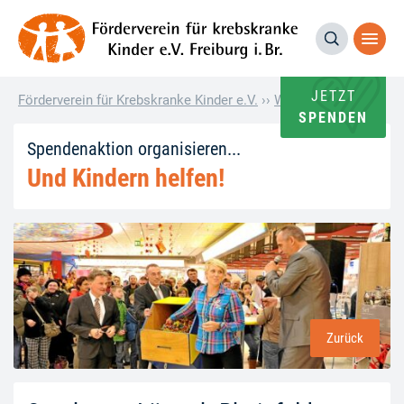
JETZT
Förderverein für Krebskranke Kinder e.V.
››
Wie andere helfen
››
S
SPENDEN
Spendenaktion organisieren...
Und Kindern helfen!
Zurück