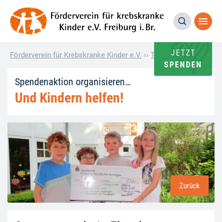
JETZT
Förderverein für Krebskranke Kinder e.V.
››
Termin
››
Sappramosc
SPENDEN
Spendenaktion organisieren…
Und Kindern helfen!
Zurück