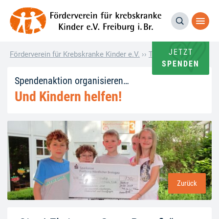
JETZT
Förderverein für Krebskranke Kinder e.V.
››
Termin
››
„Sing! Ebri
SPENDEN
Spendenaktion organisieren…
Und Kindern helfen!
Zurück