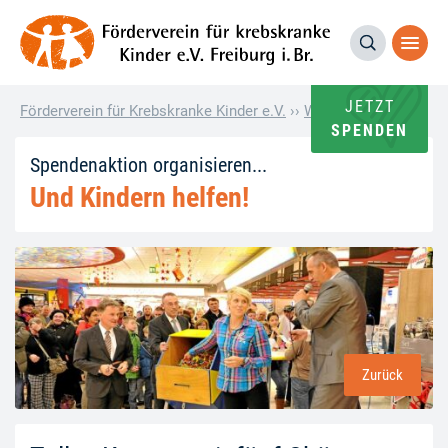
JETZT
Förderverein für Krebskranke Kinder e.V.
››
Wie andere helfen
››
T
SPENDEN
Spendenaktion organisieren...
Und Kindern helfen!
Zurück