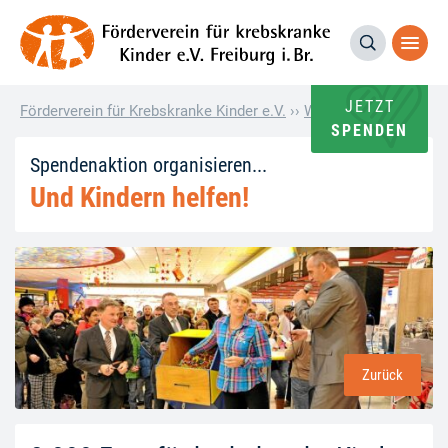
JETZT
Förderverein für Krebskranke Kinder e.V.
››
Wie andere helfen
››
2
SPENDEN
Spendenaktion organisieren...
Und Kindern helfen!
Zurück