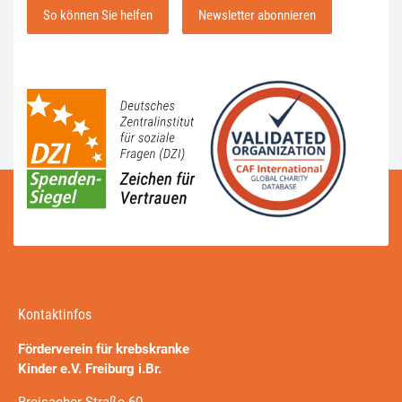
So können Sie helfen
Newsletter abonnieren
Kontaktinfos
Förderverein für krebskranke
Kinder e.V. Freiburg i.Br.