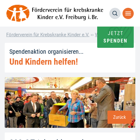
JETZT
Förderverein für Krebskranke Kinder e.V.
››
Wie andere helfen
››
2
SPENDEN
Spendenaktion organisieren...
Und Kindern helfen!
Zurück