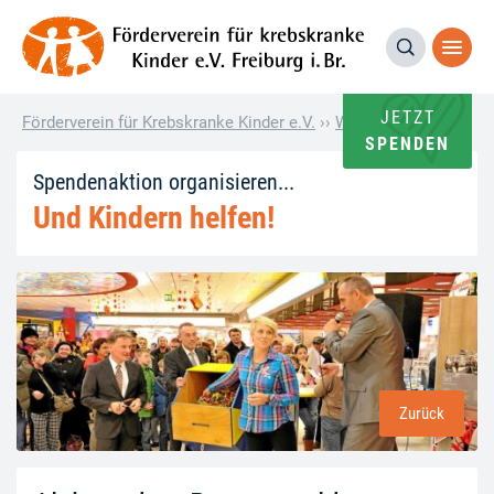
JETZT
Förderverein für Krebskranke Kinder e.V.
››
Wie andere helfen
››
SPENDEN
Spendenaktion organisieren...
Und Kindern helfen!
Zurück