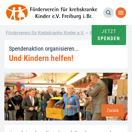
JETZT
Förderverein für Krebskranke Kinder e.V.
››
Wie andere helfen
››
SPENDEN
Spendenaktion organisieren...
Und Kindern helfen!
Zurück