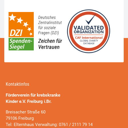
Kontaktinfos
Förderverein für krebskranke
Kinder e.V. Freiburg i.Br.
Breisacher Straße 60
79106 Freiburg
Tel: Elternhaus Verwaltung: 0761 / 2111 79 14