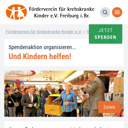
JETZT
Förderverein für Krebskranke Kinder e.V.
››
Wie andere helfen
››
B
SPENDEN
Spendenaktion organisieren...
Und Kindern helfen!
Zurück