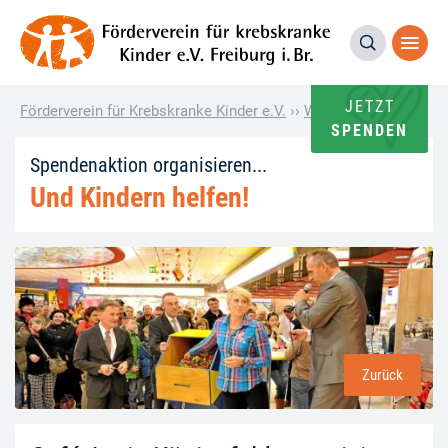
JETZT
Förderverein für Krebskranke Kinder e.V.
››
Wie andere helfen
››
C
SPENDEN
Spendenaktion organisieren...
Und Kindern helfen!
Zurück