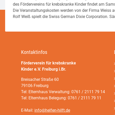
des Fördervereins für krebskranke Kinder findet am Samst
Die Veranstaltungskosten werden von der Firma Weiss 
Rolf Weiß spielt die Swiss German Dixie Corporation. S
Kontaktinfos
Förderverein für krebskranke
Kinder e.V. Freiburg i.Br.
Breisacher Straße 60
79106 Freiburg
Tel: Elternhaus Verwaltung: 0761 / 2111 79 14
Tel: Elternhaus Belegung: 0761 / 2111 79 11
E-Mail:
info@helfen-hilft.de