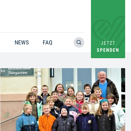
E
NEWS
FAQ
JETZT
SPENDEN
Warning
: Trying to access array offset on value of type bool in
/home/pacs/tgr09/users/website/doms/www.helfen-
hilft.de/htdocs-ssl/app/plugins/oxygen/component-
framework/components/classes/code-