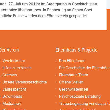
ag, 27. Juli um 20 Uhr im Stadtgarten in Oberkirch statt.
automotive übernommen. In Erinnerung an Senior-Chef
ämtliche Erlöse werden dem Förderverein gespendet.
Der Verein
Elternhaus & Projekte
Vereinskultur
Das Elternhaus
Infos zum Verein
Die Geschichte der Elternhäu
Gremien
Elternhaus Team
Unsere Vereinsgeschichte
Offene Stellen
Jahresbericht
Geschwisterinsel
Downloads
Psychosoziale Beratung
Mediathek
Trauerbegleitung verwaiste F