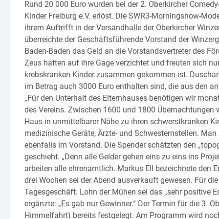
Rund 20 000 Euro wurden bei der 2. Oberkircher Comedy-
Kinder Freiburg e.V. erlöst. Die SWR3-Morningshow-Mod
ihrem Auftrifft in der Versandhalle der Oberkircher Winz
überreichte der Geschäftsführende Vorstand der Winzerg
Baden-Baden das Geld an die Vorstandsvertreter des Förd
Zeus hatten auf ihre Gage verzichtet und freuten sich n
krebskranken Kinder zusammen gekommen ist. Duschan Ge
im Betrag auch 3000 Euro enthalten sind, die aus den a
„Für den Unterhalt des Elternhauses benötigen wir monat
des Vereins. Zwischen 1600 und 1800 Übernachtungen we
Haus in unmittelbarer Nähe zu ihren schwerstkranken Kind
medizinische Geräte, Ärzte- und Schwesternstellen. Man
ebenfalls im Vorstand. Die Spender schätzten den „topo
geschieht. „Denn alle Gelder gehen eins zu eins ins Proj
arbeiten alle ehrenamtlich. Markus Ell bezeichnete den E
drei Wochen sei der Abend ausverkauft gewesen. Für die M
Tagesgeschäft. Lohn der Mühen sei das „sehr positive Erl
ergänzte: „Es gab nur Gewinner.“ Der Termin für die 3. Ob
Himmelfahrt) bereits festgelegt. Am Programm wird noch