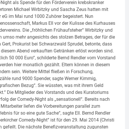
Night als Spende für den Förderverein krebskranker
ertoren Michael Wirbitzky und Sascha Zeus hatten mit
er eG im Mai rund 1000 Zuhörer begeistert. Nun
enossenschaft, Markus Ell vor der Kulisse des Kurhauses
ervereins. Die „fröhlichen Frühaufsteher“ Wirbitzky und
un umso mehr angesichts des stolzen Betrages, der für die
rt, Prokurist bei Schwarzwald Sprudel, betonte, dass
n diesem Abend verkauften Getränken erlöst worden sind.
lich 50 000 Euro“, schilderte Bernd Rendler vom Vorstand
rden hier monatlich gezählt. Eltern können in diesem
ern sein. Weitere Mittel fließen in Forschung,
 zähle rund 9000 Spender, sagte Werner Kimmig,
grafischen Bezug“. Sie wüssten, was mit ihrem Geld
ekt.“ Die Mitglieder des Vorstands und des Kuratoriums
rfolg der Comedy-Night als „sensationell“. Bereits nach
itarbeiter liefen die Vorbereitungen parallel zum
ebnis für so eine gute Sache“, sagte Ell. Bernd Rendler
erkircher Comedy-Night“ ist für den 29. Mai 2014 (Christi
 gefeilt. Die nächste Benefizveranstaltung zugunsten