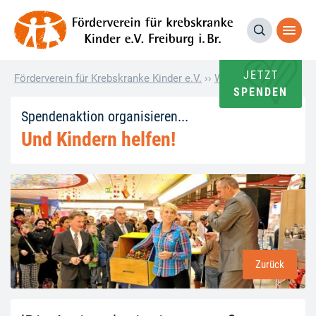
JETZT
Förderverein für Krebskranke Kinder e.V.
››
Wie andere helfen
››
'
SPENDEN
Spendenaktion organisieren...
Und Kindern helfen!
Zurück