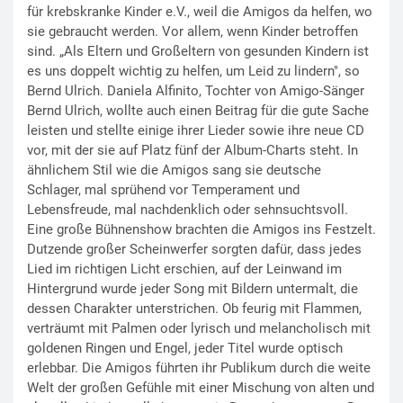
für krebskranke Kinder e.V., weil die Amigos da helfen, wo
sie gebraucht werden. Vor allem, wenn Kinder betroffen
sind. „Als Eltern und Großeltern von gesunden Kindern ist
es uns doppelt wichtig zu helfen, um Leid zu lindern", so
Bernd Ulrich. Daniela Alfinito, Tochter von Amigo-Sänger
Bernd Ulrich, wollte auch einen Beitrag für die gute Sache
leisten und stellte einige ihrer Lieder sowie ihre neue CD
vor, mit der sie auf Platz fünf der Album-Charts steht. In
ähnlichem Stil wie die Amigos sang sie deutsche
Schlager, mal sprühend vor Temperament und
Lebensfreude, mal nachdenklich oder sehnsuchtsvoll.
Eine große Bühnenshow brachten die Amigos ins Festzelt.
Dutzende großer Scheinwerfer sorgten dafür, dass jedes
Lied im richtigen Licht erschien, auf der Leinwand im
Hintergrund wurde jeder Song mit Bildern untermalt, die
dessen Charakter unterstrichen. Ob feurig mit Flammen,
verträumt mit Palmen oder lyrisch und melancholisch mit
goldenen Ringen und Engel, jeder Titel wurde optisch
erlebbar. Die Amigos führten ihr Publikum durch die weite
Welt der großen Gefühle mit einer Mischung von alten und