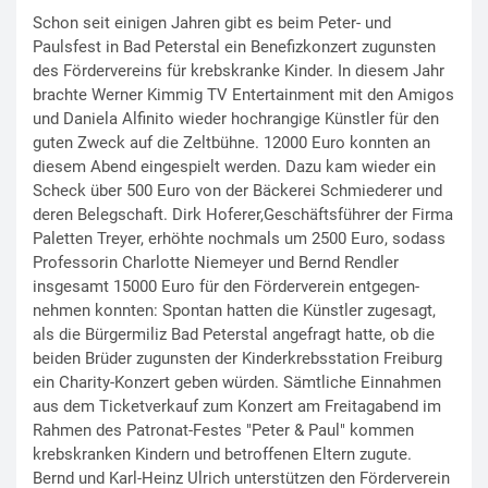
Schon seit einigen Jahren gibt es beim Peter- und
Paulsfest in Bad Peterstal ein Benefizkonzert zugunsten
des Fördervereins für krebskranke Kinder. In diesem Jahr
brachte Werner Kimmig TV Entertainment mit den Amigos
und Daniela Alfinito wieder hochrangige Künstler für den
guten Zweck auf die Zeltbühne. 12000 Euro konnten an
diesem Abend eingespielt werden. Dazu kam wieder ein
Scheck über 500 Euro von der Bäckerei Schmiederer und
deren Belegschaft. Dirk Hoferer,Geschäftsführer der Firma
Paletten Treyer, erhöhte nochmals um 2500 Euro, sodass
Professorin Charlotte Niemeyer und Bernd Rendler
insgesamt 15000 Euro für den Förderverein entgegen-
nehmen konnten: Spontan hatten die Künstler zugesagt,
als die Bürgermiliz Bad Peterstal angefragt hatte, ob die
beiden Brüder zugunsten der Kinderkrebsstation Freiburg
ein Charity-Konzert geben würden. Sämtliche Einnahmen
aus dem Ticketverkauf zum Konzert am Freitagabend im
Rahmen des Patronat-Festes "Peter & Paul" kommen
krebskranken Kindern und betroffenen Eltern zugute.
Bernd und Karl-Heinz Ulrich unterstützen den Förderverein