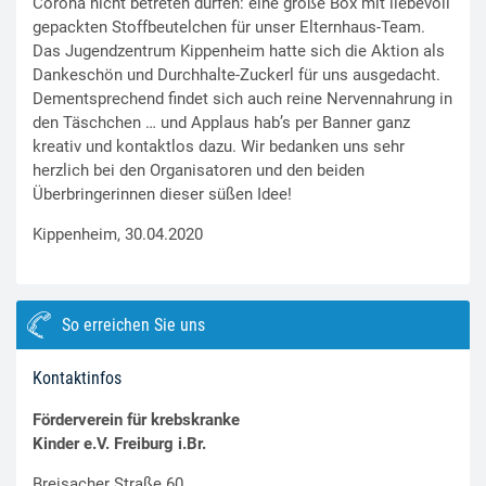
Corona nicht betreten dürfen: eine große Box mit liebevoll
gepackten Stoffbeutelchen für unser Elternhaus-Team.
Das Jugendzentrum Kippenheim hatte sich die Aktion als
Dankeschön und Durchhalte-Zuckerl für uns ausgedacht.
Dementsprechend findet sich auch reine Nervennahrung in
den Täschchen … und Applaus hab’s per Banner ganz
kreativ und kontaktlos dazu. Wir bedanken uns sehr
herzlich bei den Organisatoren und den beiden
Überbringerinnen dieser süßen Idee!
Kippenheim, 30.04.2020
So erreichen Sie uns
Kontaktinfos
Förderverein für krebskranke
Kinder e.V. Freiburg i.Br.
Breisacher Straße 60