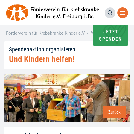
JETZT
Förderverein für Krebskranke Kinder e.V.
››
Wie andere helfen
››
SPENDEN
Spendenaktion organisieren...
Und Kindern helfen!
Zurück