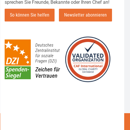
sprechen Sie Freunde, Bekannte oder Ihren Chef an!
inem Golfturnier in Illkirch-Graffenstaden sammelte die ECG Energie Con
kranke Kinder e.V. Freiburg
So können Sie helfen
Newsletter abonnieren