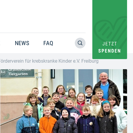
E
NEWS
FAQ
JETZT
SPENDEN
derverein für krebskranke Kinder e.V. Freiburg
Warning
: Trying to access array offset on value of type bool in
/home/pacs/tgr09/users/website/doms/www.helfen-
hilft.de/htdocs-ssl/app/plugins/oxygen/component-
framework/components/classes/code-