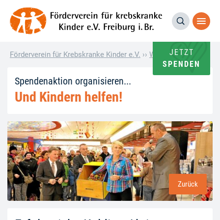
JETZT
Förderverein für Krebskranke Kinder e.V.
››
Wie andere helfen
››
E
SPENDEN
Spendenaktion organisieren...
Und Kindern helfen!
Zurück