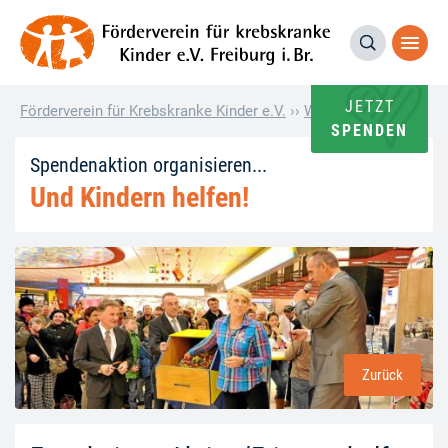
JETZT
Förderverein für Krebskranke Kinder e.V.
››
Wie andere helfen
››
E
SPENDEN
Spendenaktion organisieren...
Und Kindern helfen!
Zurück