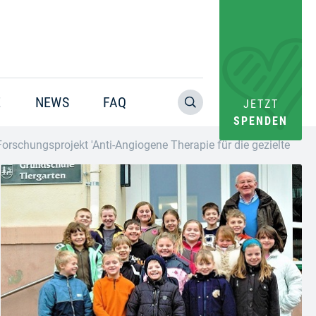
E
NEWS
FAQ
JETZT
SPENDEN
orschungsprojekt 'Anti-Angiogene Therapie für die gezielte Be
Warning
: Trying to access array offset on value of type bool in
/home/pacs/tgr09/users/website/doms/www.helfen-
hilft.de/htdocs-ssl/app/plugins/oxygen/component-
framework/components/classes/code-