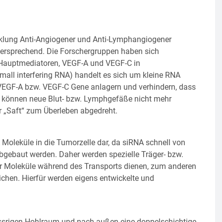
klung Anti-Angiogener und Anti-Lymphangiogener
gversprechend. Die Forschergruppen haben sich
 Hauptmediatoren, VEGF-A und VEGF-C in
all interfering RNA) handelt es sich um kleine RNA
 VEGF-A bzw. VEGF-C Gene anlagern und verhindern, dass
n können neue Blut- bzw. Lymphgefäße nicht mehr
r „Saft“ zum Überleben abgedreht.
 Moleküle in die Tumorzelle dar, da siRNA schnell von
gebaut werden. Daher werden spezielle Träger- bzw.
er Moleküle während des Transports dienen, zum anderen
chen. Hierfür werden eigens entwickelte und
ssrigen Hohlraum und nach außen eine doppelschichtige