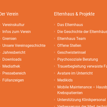
Der Verein
Elternhaus & Projekte
Vereinskultur
Das Elternhaus
Infos zum Verein
Die Geschichte der Elternhäu
Gremien
Elternhaus Team
Unsere Vereinsgeschichte
Offene Stellen
Jahresbericht
Geschwisterinsel
Downloads
Psychosoziale Beratung
Mediathek
Trauerbegleitung verwaiste F
Pressebereich
Avatare im Unterricht
Füllanzeigen
Medikids
Mobile Maintenance – Hausbe
Krebspatienten
Unterstützung Klinikpersonal
Verbesserung der Med.-techn