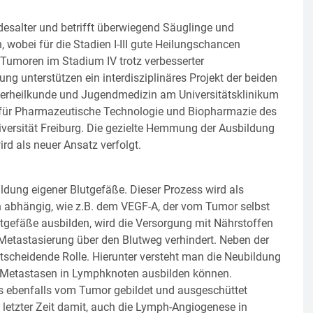
desalter und betrifft überwiegend Säuglinge und
, wobei für die Stadien I-III gute Heilungschancen
 Tumoren im Stadium IV trotz verbesserter
ng unterstützen ein interdisziplinäres Projekt der beiden
derheilkunde und Jugendmedizin am Universitätsklinikum
 für Pharmazeutische Technologie und Biopharmazie des
iversität Freiburg. Die gezielte Hemmung der Ausbildung
d als neuer Ansatz verfolgt.
dung eigener Blutgefäße. Dieser Prozess wird als
 abhängig, wie z.B. dem VEGF-A, der vom Tumor selbst
tgefäße ausbilden, wird die Versorgung mit Nährstoffen
 Metastasierung über den Blutweg verhindert. Neben der
scheidende Rolle. Hierunter versteht man die Neubildung
Metastasen in Lymphknoten ausbilden können.
es ebenfalls vom Tumor gebildet und ausgeschüttet
letzter Zeit damit, auch die Lymph-Angiogenese in