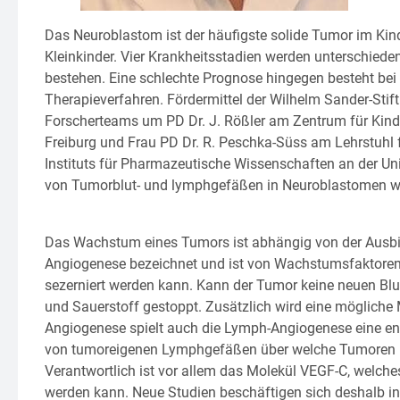
Das Neuroblastom ist der häufigste solide Tumor im Kin
Kleinkinder. Vier Krankheitsstadien werden unterschieden
bestehen. Eine schlechte Prognose hingegen besteht bei
Therapieverfahren. Fördermittel der Wilhelm Sander-Stiftu
Forscherteams um PD Dr. J. Rößler am Zentrum für Kin
Freiburg und Frau PD Dr. R. Peschka-Süss am Lehrstuhl
Instituts für Pharmazeutische Wissenschaften an der Un
von Tumorblut- und lymphgefäßen in Neuroblastomen wir
Das Wachstum eines Tumors ist abhängig von der Ausbil
Angiogenese bezeichnet und ist von Wachstumsfaktoren
sezerniert werden kann. Kann der Tumor keine neuen Blu
und Sauerstoff gestoppt. Zusätzlich wird eine mögliche
Angiogenese spielt auch die Lymph-Angiogenese eine ent
von tumoreigenen Lymphgefäßen über welche Tumoren 
Verantwortlich ist vor allem das Molekül VEGF-C, welch
werden kann. Neue Studien beschäftigen sich deshalb in 