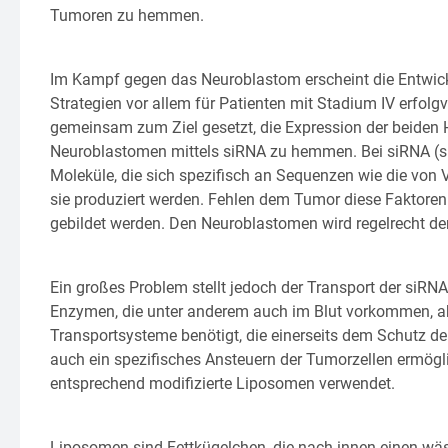
Tumoren zu hemmen.
Im Kampf gegen das Neuroblastom erscheint die Entwic
Strategien vor allem für Patienten mit Stadium IV erfol
gemeinsam zum Ziel gesetzt, die Expression der beiden
Neuroblastomen mittels siRNA zu hemmen. Bei siRNA (sm
Moleküle, die sich spezifisch an Sequenzen wie die von
sie produziert werden. Fehlen dem Tumor diese Faktore
gebildet werden. Den Neuroblastomen wird regelrecht de
Ein großes Problem stellt jedoch der Transport der siRNA
Enzymen, die unter anderem auch im Blut vorkommen, ab
Transportsysteme benötigt, die einerseits dem Schutz d
auch ein spezifisches Ansteuern der Tumorzellen ermögli
entsprechend modifizierte Liposomen verwendet.
Liposomen sind Fettkügelchen, die nach innen einen wä