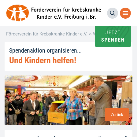
JETZT
Förderverein für Krebskranke Kinder e.V.
››
Wie andere helfen
››
SPENDEN
Spendenaktion organisieren...
Und Kindern helfen!
Zurück