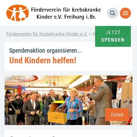
JETZT
Förderverein für Krebskranke Kinder e.V.
››
Wie andere helfen
››
G
SPENDEN
Spendenaktion organisieren...
Und Kindern helfen!
Zurück