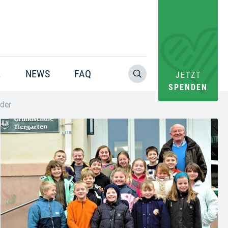
E
NEWS
FAQ
JETZT
SPENDEN
nder
Warning
: Trying to access array offset on value of type bool in
/home/pacs/tgr09/users/website/doms/www.helfen-
hilft.de/htdocs-ssl/app/plugins/oxygen/component-
framework/components/classes/code-