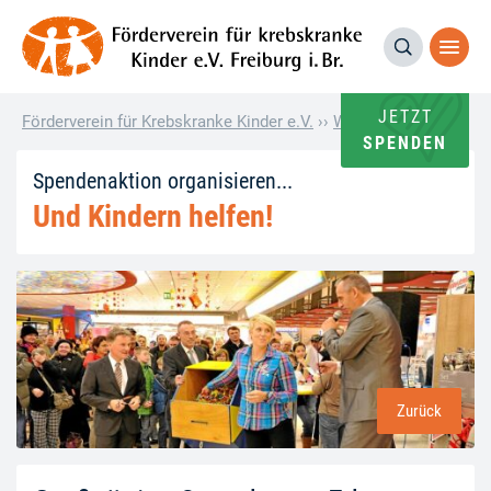
JETZT
Förderverein für Krebskranke Kinder e.V.
››
Wie andere helfen
››
SPENDEN
Spendenaktion organisieren...
Und Kindern helfen!
Zurück