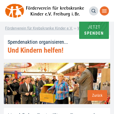
JETZT
Förderverein für Krebskranke Kinder e.V.
››
Wie andere helfen
››
H
SPENDEN
Spendenaktion organisieren...
Und Kindern helfen!
Zurück