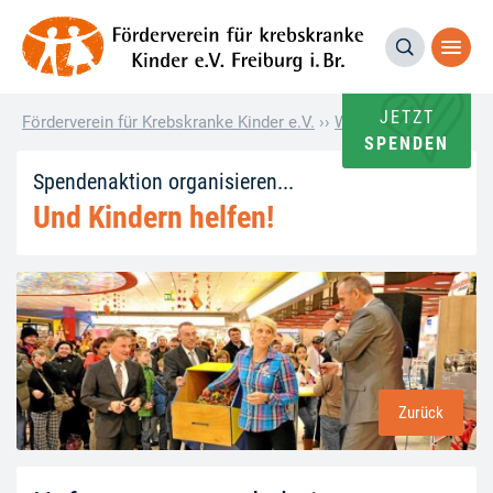
JETZT
Förderverein für Krebskranke Kinder e.V.
››
Wie andere helfen
››
SPENDEN
Spendenaktion organisieren...
Und Kindern helfen!
Zurück