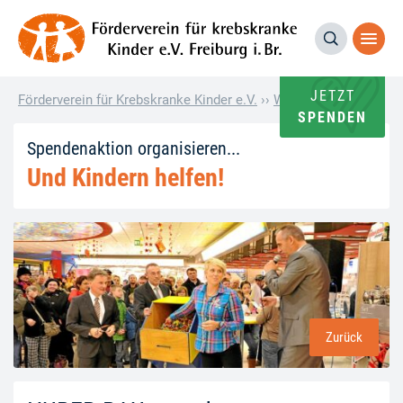
JETZT
Förderverein für Krebskranke Kinder e.V.
››
Wie andere helfen
››
SPENDEN
Spendenaktion organisieren...
Und Kindern helfen!
Zurück