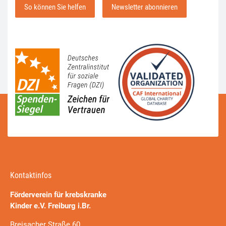
So können Sie helfen
Newsletter abonnieren
Kontaktinfos
Förderverein für krebskranke
Kinder e.V. Freiburg i.Br.
Breisacher Straße 60