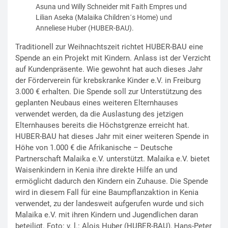
Asuna und Willy Schneider mit Faith Empres und
Lilian Aseka (Malaika Children´s Home) und
Anneliese Huber (HUBER-BAU).
Traditionell zur Weihnachtszeit richtet HUBER-BAU eine
Spende an ein Projekt mit Kindern. Anlass ist der Verzicht
auf Kundenpräsente. Wie gewohnt hat auch dieses Jahr
der Förderverein für krebskranke Kinder e.V. in Freiburg
3.000 € erhalten. Die Spende soll zur Unterstützung des
geplanten Neubaus eines weiteren Elternhauses
verwendet werden, da die Auslastung des jetzigen
Elternhauses bereits die Höchstgrenze erreicht hat.
HUBER-BAU hat dieses Jahr mit einer weiteren Spende in
Höhe von 1.000 € die Afrikanische – Deutsche
Partnerschaft Malaika e.V. unterstützt. Malaika e.V. bietet
Waisenkindern in Kenia ihre direkte Hilfe an und
ermöglicht dadurch den Kindern ein Zuhause. Die Spende
wird in diesem Fall für eine Baumpflanzaktion in Kenia
verwendet, zu der landesweit aufgerufen wurde und sich
Malaika e.V. mit ihren Kindern und Jugendlichen daran
beteiligt. Foto: v. l.: Alois Huber (HUBER-BAU), Hans-Peter