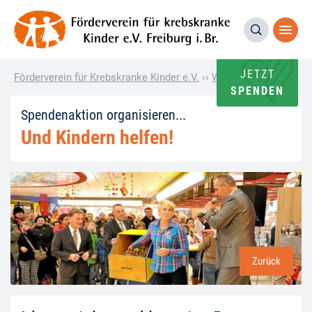
JETZT
Förderverein für Krebskranke Kinder e.V.
››
Wie andere helfen
››
SPENDEN
Spendenaktion organisieren...
Und Kindern helfen!
Zurück