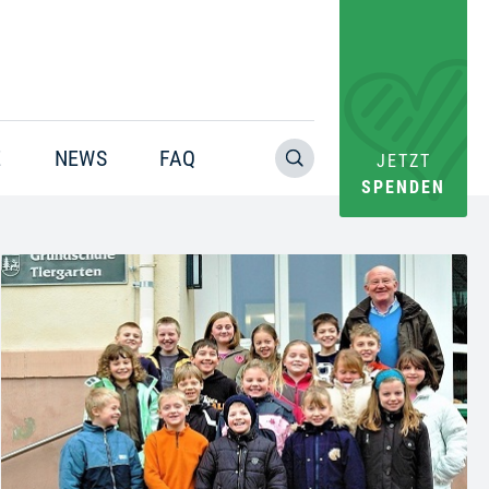
E
NEWS
FAQ
JETZT
SPENDEN
Warning
: Trying to access array offset on value of type bool in
/home/pacs/tgr09/users/website/doms/www.helfen-
hilft.de/htdocs-ssl/app/plugins/oxygen/component-
framework/components/classes/code-