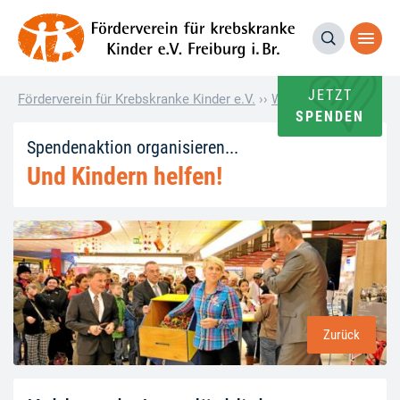
JETZT
Förderverein für Krebskranke Kinder e.V.
››
Wie andere helfen
››
K
SPENDEN
Spendenaktion organisieren...
Und Kindern helfen!
Zurück