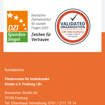
Kontaktinfos
Förderverein für krebskranke
Kinder e.V. Freiburg i.Br.
Breisacher Straße 60
79106 Freiburg
Tel: Elternhaus Verwaltung: 0761 / 2111 79 14