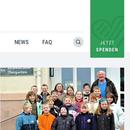
E
NEWS
FAQ
JETZT
SPENDEN
Warning
: Trying to access array offset on value of type bool in
/home/pacs/tgr09/users/website/doms/www.helfen-
hilft.de/htdocs-ssl/app/plugins/oxygen/component-
framework/components/classes/code-