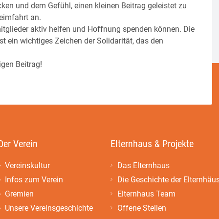
cken und dem Gefühl, einen kleinen Beitrag geleistet zu
eimfahrt an.
itglieder aktiv helfen und Hoffnung spenden können. Die
t ein wichtiges Zeichen der Solidarität, das den
gen Beitrag!
Der Verein
Elternhaus & Projekte
Vereinskultur
Das Elternhaus
Infos zum Verein
Die Geschichte der Elternhäu
Gremien
Elternhaus Team
Unsere Vereinsgeschichte
Offene Stellen