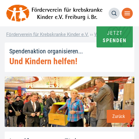
JETZT
Förderverein für Krebskranke Kinder e.V.
››
Wie andere helfen
››
SPENDEN
Spendenaktion organisieren...
Und Kindern helfen!
Zurück