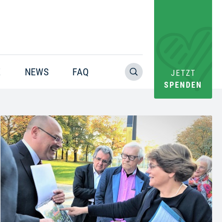
E
NEWS
FAQ
JETZT
SPENDEN
Warning
: Trying to access array offset on value of type null in
/home/pacs/tgr09/users/website/doms/www.helfen-
hilft.de/htdocs-ssl/app/plugins/oxygen/component-
framework/components/classes/code-