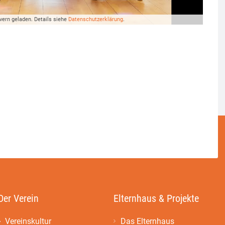
vern geladen. Details siehe
Datenschutzerklärung
.
Der Verein
Elternhaus & Projekte
Vereinskultur
Das Elternhaus