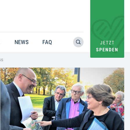
E
NEWS
FAQ
JETZT
SPENDEN
ss
Warning
: Trying to access array offset on value of type bool in
/home/pacs/tgr09/users/website/doms/www.helfen-
hilft.de/htdocs-ssl/app/plugins/oxygen/component-
framework/components/classes/code-