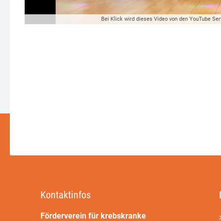
Bei Klick wird dieses Video von den YouTube Ser
Kontaktinfos
Förderverein für krebskranke