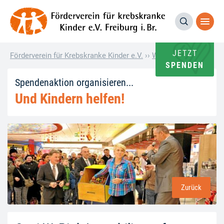
JETZT
Förderverein für Krebskranke Kinder e.V.
››
Wie andere helfen
››
O
SPENDEN
Spendenaktion organisieren...
Und Kindern helfen!
Zurück