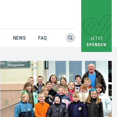
E
NEWS
FAQ
JETZT
SPENDEN
Warning
: Trying to access array offset on value of type bool in
/home/pacs/tgr09/users/website/doms/www.helfen-
hilft.de/htdocs-ssl/app/plugins/oxygen/component-
framework/components/classes/code-