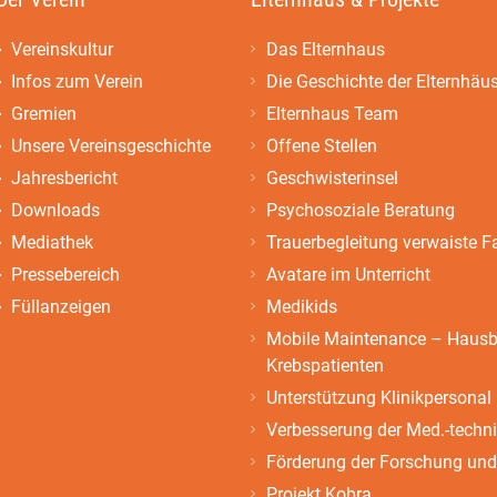
Vereinskultur
Das Elternhaus
Infos zum Verein
Die Geschichte der Elternhäu
Gremien
Elternhaus Team
Unsere Vereinsgeschichte
Offene Stellen
Jahresbericht
Geschwisterinsel
Downloads
Psychosoziale Beratung
Mediathek
Trauerbegleitung verwaiste F
Pressebereich
Avatare im Unterricht
Füllanzeigen
Medikids
Mobile Maintenance – Hausbe
Krebspatienten
Unterstützung Klinikpersonal
Verbesserung der Med.-techn
Förderung der Forschung und
Projekt Kobra