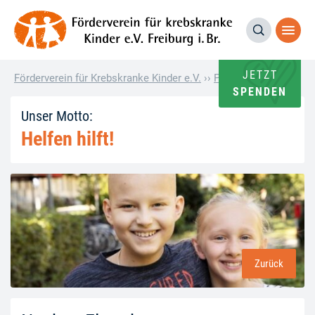
JETZT
Förderverein für Krebskranke Kinder e.V.
››
Pressemitteilung
››
N
SPENDEN
Unser Motto:
Helfen hilft!
Zurück