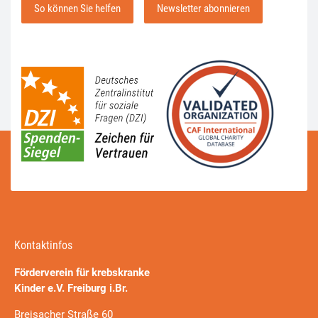
So können Sie helfen
Newsletter abonnieren
Kontaktinfos
Förderverein für krebskranke
Kinder e.V. Freiburg i.Br.
Breisacher Straße 60