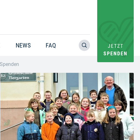
E
NEWS
FAQ
JETZT
SPENDEN
€ Spenden
Warning
: Trying to access array offset on value of type bool in
/home/pacs/tgr09/users/website/doms/www.helfen-
hilft.de/htdocs-ssl/app/plugins/oxygen/component-
framework/components/classes/code-