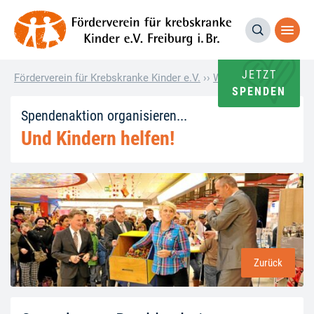
JETZT
Förderverein für Krebskranke Kinder e.V.
››
Wie andere helfen
››
SPENDEN
Spendenaktion organisieren...
Und Kindern helfen!
Zurück