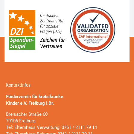
Kontaktinfos
Förderverein für krebskranke
Kinder e.V. Freiburg i.Br.
Breisacher Straße 60
79106 Freiburg
Tel: Elternhaus Verwaltung: 0761 / 2111 79 14