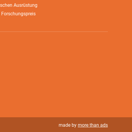
ischen Ausrüstung
 Forschungspreis
made by
more than ads