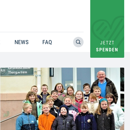
E
NEWS
FAQ
JETZT
SPENDEN
Warning
: Trying to access array offset on value of type bool in
/home/pacs/tgr09/users/website/doms/www.helfen-
hilft.de/htdocs-ssl/app/plugins/oxygen/component-
framework/components/classes/code-