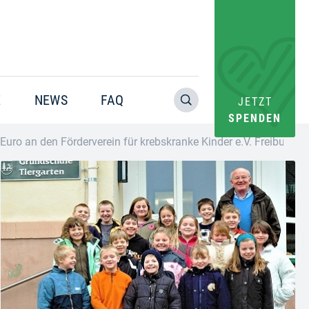
E
NEWS
FAQ
JETZT
SPENDEN
uro an den Förderverein für krebskranke Kinder e.V. Freiburg
Warning
: Trying to access array offset on value of type bool in
/home/pacs/tgr09/users/website/doms/www.helfen-
hilft.de/htdocs-ssl/app/plugins/oxygen/component-
framework/components/classes/code-