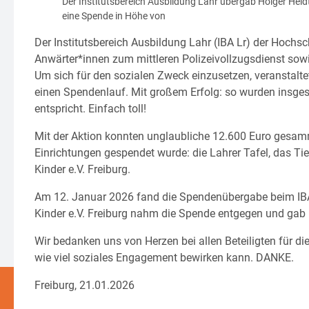
Der Institutsbereich Ausbildung Lahr übergab Holger Heidt
eine Spende in Höhe von
Der Institutsbereich Ausbildung Lahr (IBA Lr) der Hochsc
Anwärter*innen zum mittleren Polizeivollzugsdienst sow
Um sich für den sozialen Zweck einzusetzen, veranstalt
einen Spendenlauf. Mit großem Erfolg: so wurden insge
entspricht. Einfach toll!
Mit der Aktion konnten unglaubliche 12.600 Euro gesamm
Einrichtungen gespendet wurde: die Lahrer Tafel, das Ti
Kinder e.V. Freiburg.
Am 12. Januar 2026 fand die Spendenübergabe beim IBA 
Kinder e.V. Freiburg nahm die Spende entgegen und gab Ei
Wir bedanken uns von Herzen bei allen Beteiligten für di
wie viel soziales Engagement bewirken kann. DANKE.
Freiburg, 21.01.2026