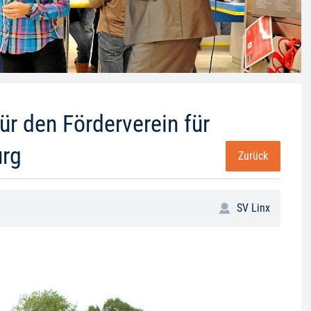
ür den Förderverein für
urg
Zurück
SV Linx