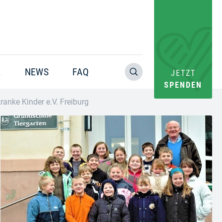
E
NEWS
FAQ
JETZT
SPENDEN
ranke Kinder e.V. Freiburg
Warning
: Trying to access array offset on value of type bool in
/home/pacs/tgr09/users/website/doms/www.helfen-
hilft.de/htdocs-ssl/app/plugins/oxygen/component-
framework/components/classes/code-