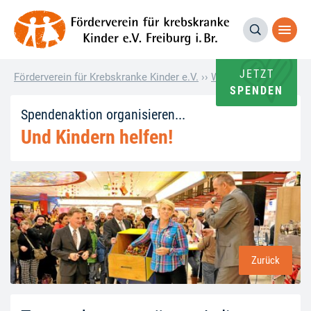
JETZT
Förderverein für Krebskranke Kinder e.V.
››
Wie andere helfen
››
T
SPENDEN
Spendenaktion organisieren...
Und Kindern helfen!
Zurück