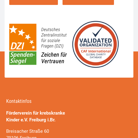
Kontaktinfos
Förderverein für krebskranke
Kinder e.V. Freiburg i.Br.
Breisacher Straße 60