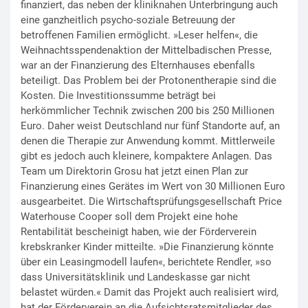
finanziert, das neben der kliniknahen Unterbringung auch
eine ganzheitlich psycho-soziale Betreuung der
betroffenen Familien ermöglicht. »Leser helfen«, die
Weihnachtsspendenaktion der Mittelbadischen Presse,
war an der Finanzierung des Elternhauses ebenfalls
beteiligt. Das Problem bei der Protonentherapie sind die
Kosten. Die Investitionssumme beträgt bei
herkömmlicher Technik zwischen 200 bis 250 Millionen
Euro. Daher weist Deutschland nur fünf Standorte auf, an
denen die Therapie zur Anwendung kommt. Mittlerweile
gibt es jedoch auch kleinere, kompaktere Anlagen. Das
Team um Direktorin Grosu hat jetzt einen Plan zur
Finanzierung eines Gerätes im Wert von 30 Millionen Euro
ausgearbeitet. Die Wirtschaftsprüfungsgesellschaft Price
Waterhouse Cooper soll dem Projekt eine hohe
Rentabilität bescheinigt haben, wie der Förderverein
krebskranker Kinder mitteilte. »Die Finanzierung könnte
über ein Leasingmodell laufen«, berichtete Rendler, »so
dass Universitätsklinik und Landeskasse gar nicht
belastet würden.« Damit das Projekt auch realisiert wird,
hat der Förderverein an die Aufsichtsratsmitglieder des