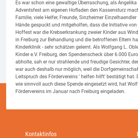
Es war schon eine gewaltige Überraschung, als Angeli
Adventsfest am eigenen Hofladen den Kassensturz mach
Familie, viele Helfer, Freunde, Sinzheimer Einzelhaendl
Hände gespuckt und mitgeholfen, dass die Initiative von
Hoffest war die Krebserkrankung zweier Kinder aus Winden
in Freiburg zur Behandlung und die betroffenen Eltern hab
Kinderklinik - sehr schätzen gelernt. Als Wolfgang L. Obl
Kinder e.V. Freiburg, den Spendenscheck über 6.000 Eur
abholte, sah er nur strahlende und freudige Gesichter, d
war auch deshalb nur möglich, weil die Dorfgemeinschaft
Leitspruch des Fördervereins ' helfen hilft' bestätigt ha
wie sinnvoll auch diese Spende eingesetzt wird, hat Wo
Fördervereins im Januar nach Freiburg eingeladen.
Kontaktinfos