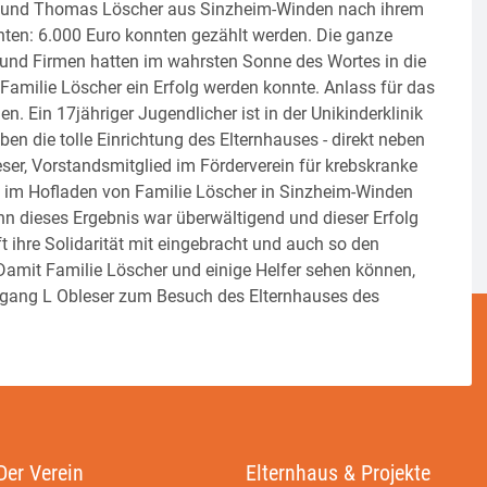
ka und Thomas Löscher aus Sinzheim-Winden nach ihrem
ten: 6.000 Euro konnten gezählt werden. Die ganze
er und Firmen hatten im wahrsten Sonne des Wortes in die
 Familie Löscher ein Erfolg werden konnte. Anlass für das
. Ein 17jähriger Jugendlicher ist in der Unikinderklinik
en die tolle Einrichtung des Elternhauses - direkt neben
eser, Vorstandsmitglied im Förderverein für krebskranke
o im Hofladen von Familie Löscher in Sinzheim-Winden
enn dieses Ergebnis war überwältigend und dieser Erfolg
 ihre Solidarität mit eingebracht und auch so den
t. Damit Familie Löscher und einige Helfer sehen können,
lfgang L Obleser zum Besuch des Elternhauses des
Der Verein
Elternhaus & Projekte