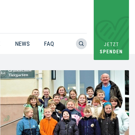
E
NEWS
FAQ
JETZT
SPENDEN
Warning
: Trying to access array offset on value of type bool in
/home/pacs/tgr09/users/website/doms/www.helfen-
hilft.de/htdocs-ssl/app/plugins/oxygen/component-
framework/components/classes/code-