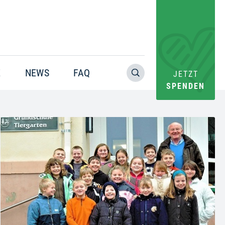
E
NEWS
FAQ
JETZT
SPENDEN
Warning
: Trying to access array offset on value of type bool in
/home/pacs/tgr09/users/website/doms/www.helfen-
hilft.de/htdocs-ssl/app/plugins/oxygen/component-
framework/components/classes/code-