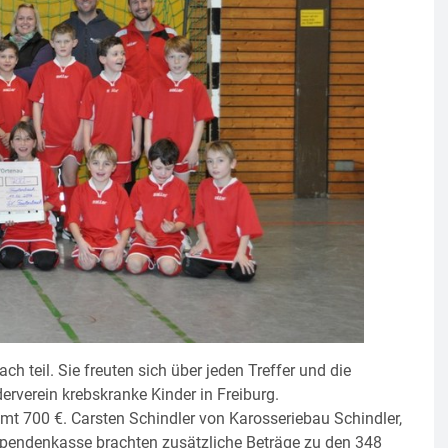
 teil. Sie freuten sich über jeden Treffer und die
rverein krebskranke Kinder in Freiburg.
mt 700 €. Carsten Schindler von Karosseriebau Schindler,
 Spendenkasse brachten zusätzliche Beträge zu den 348