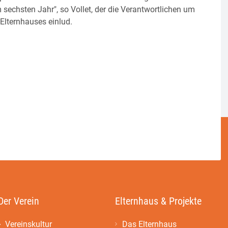
 sechsten Jahr", so Vollet, der die Verantwortlichen um
 Elternhauses einlud.
Der Verein
Elternhaus & Projekte
Vereinskultur
Das Elternhaus