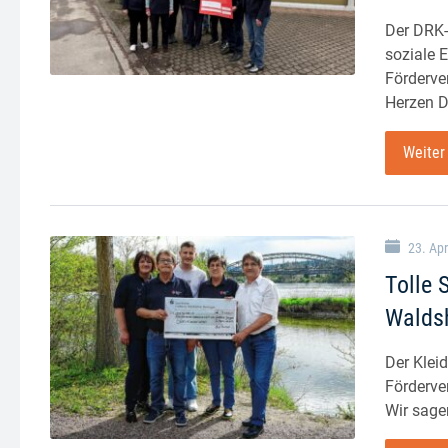
Der DRK-
soziale 
Förderver
Herzen D
Weiter
23. Apr
Tolle 
Walds
Der Klei
Förderver
Wir sage