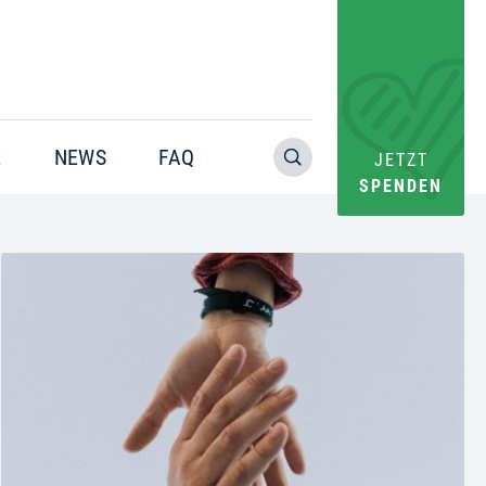
E
NEWS
FAQ
JETZT
SPENDEN
Warning
: Trying to access array offset on value of type bool in
/home/pacs/tgr09/users/website/doms/www.helfen-
hilft.de/htdocs-ssl/app/plugins/oxygen/component-
framework/components/classes/code-