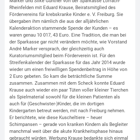
Marker und Silke Günther von der Sparkasse Lörrach-
Rheinfelden mit Eduard Krause, Beiratsmitglied des
Fördervereins für krebskranke Kinder e. V. Freiburg. Sie
übergaben ihm nämlich die aus der alljährlichen
Kalenderaktion stammende Spende der Kunden – es
waren genau 10 017, 43 Euro. Eine Tradition, die man bei
der Sparkasse gar nicht verändern möchte, wie Vorstand
André Marker versprach, der gleichzeitig auch
Kuratoriumsmitglied beim Förderverein ist. Für den
Streifenkalender der Sparkasse für das Jahr 2014 wurde
wieder um einen freiwilligen Spendenbeitrag in Höhe von
2 Euro gebeten. So kam die beträchtliche Summe
zusammen. Zusammen mit dem Scheck konnte Eduard
Krause auch wieder ein paar Tüten voller kleiner Tierchen
als Spielmaterial sowohl für die kleinen Patienten als
auch für (Geschwister-)Kinder, die im dortigen
Kindergarten betreut werden, mit nach Freiburg nehmen.
Er berichtete, wie diese Kuscheltiere – heuer
Schimpansen – gerade von kranken Kindern als Begleiter
manchmal weit über die akute Krankheitsphase hinaus
gebraucht würden. Werbung Krause bedankte sich einmal