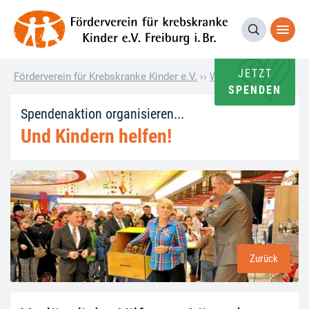
JETZT
Förderverein für Krebskranke Kinder e.V.
››
Wie andere helfen
››
V
SPENDEN
Spendenaktion organisieren...
Und Kindern helfen!
Zurück