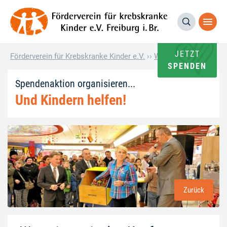
JETZT
Förderverein für Krebskranke Kinder e.V.
››
Wie andere helfen
››
„
SPENDEN
Spendenaktion organisieren...
Und Kindern helfen!
Zurück