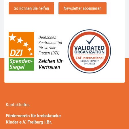
So können Sie helfen
Newsletter abonnieren
Kontaktinfos
Förderverein für krebskranke
Kinder e.V. Freiburg i.Br.