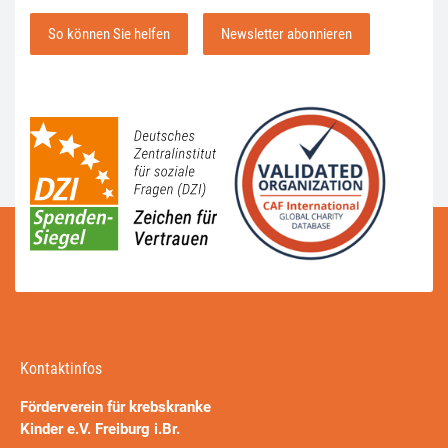
So können Sie helfen
Newsletter abonnieren
Kontaktinfos
Förderverein für krebskranke
Kinder e.V. Freiburg i.Br.