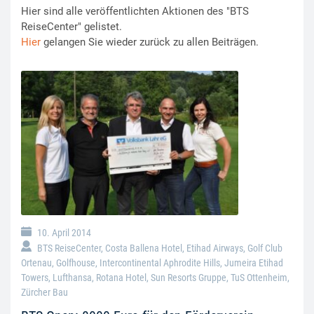
Hier sind alle veröffentlichten Aktionen des "BTS
ReiseCenter" gelistet.
Hier
gelangen Sie wieder zurück zu allen Beiträgen.
10. April 2014
BTS ReiseCenter
,
Costa Ballena Hotel
,
Etihad Airways
,
Golf Club
Ortenau
,
Golfhouse
,
Intercontinental Aphrodite Hills
,
Jumeira Etihad
Towers
,
Lufthansa
,
Rotana Hotel
,
Sun Resorts Gruppe
,
TuS Ottenheim
,
Zürcher Bau